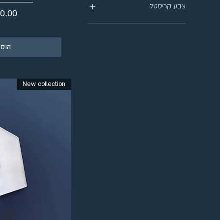
צבע קריסטל
מחיר
שקוף
כחול
הוספ
כחול מט
צבעוני
כסוף
גרניט
New collection
שחור