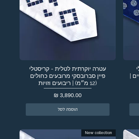
י
עטרה יוקרתית לטלית - קריסטלי
ם |
פיין סברובסקי מרובעים כחולים
(12 מ״מ) | ריבועים וזויות
מחיר
הוספה לסל
New collection