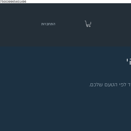
750039965401496
התחברות
י
פד לפי הטעם שלכם.