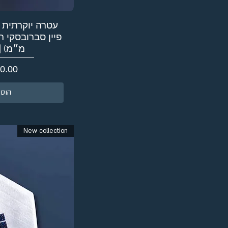
עטרה יוקרתית 
מ״מ) | 3 שורו
מחיר
הוספ
New collection