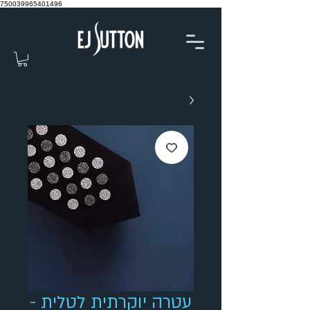
750039965401496
עטרה יוקרתית לטלית -