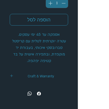
הוספה לסל
אספקה עד 45 ימי עסקים.
עטרה יוקרתית לטלית עם קריסטל
סברובסקי איכותי, בעבודת יד
מוקפדת, ובתפירה אישית על בד
קטיפה יפהפה.
Craft & Warranty
✦ Handcrafted Design
✦ 36-Month Extended Warranty
✦ Secure Checkout
✦ Tracked Shipping