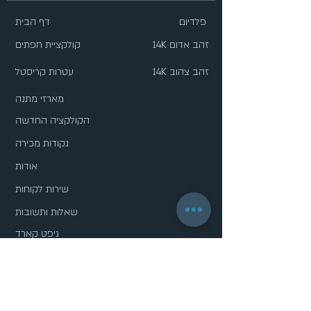
פלדיום
דף הבית
14K זהב אדום
קולקציית חפתים
14K זהב צהוב
עטרות קריסטל
מארזי מתנה
הקולקציה החדשה
נקודות מכירה
אודות
שירות לקוחות
שאלות ותשובות
גיפט קארד
מדיניות פרטיות
הסדרות