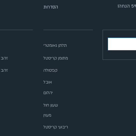
הסדרות
תלתן גאומטרי
מתומן קריסטל
14K זה
קפסולה
14K זה
אובל
יהלום
שעון חול
מעוין
ריבועי קריסטל