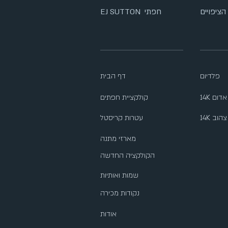
הציפויים
EJ SUTTON חפתי
פלדיום
דף הבית
ב אדום
קולקציית חפתים
ב צהוב
עטרות קריסטל
מארזי מתנה
הקולקציה החדשה
שמות ואותיות
נקודות מכירה
אודות