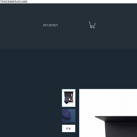
750039965401496
התחברות