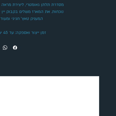
מסדרת תלתן גאומטרי, ליצירת מראה הר
נוכחות. את המארז משלים בקבוק יין א
המעניק טאץ׳ חגיגי ומעודן
זמן ייצור ואספקה: עד 45 ימי עסקים.