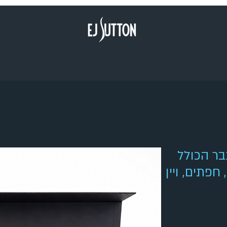
בר הכולל
פתים, ויין
יר