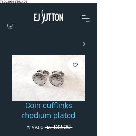
750039965401496
Coin cufflinks
rhodium plated
מחיר
מחיר
 ‏132.00 ‏₪ 
רגיל
מבצע