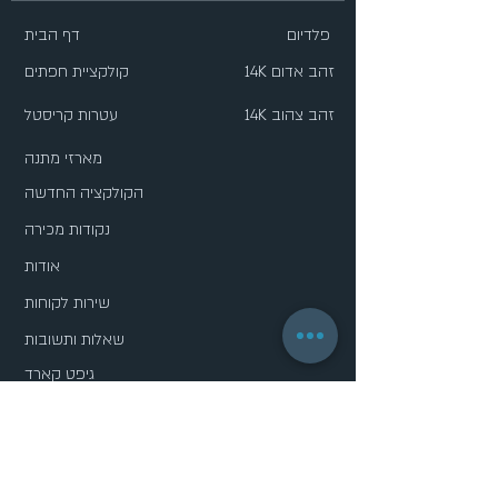
פלדיום
דף הבית
14K זהב אדום
קולקציית חפתים
14K זהב צהוב
עטרות קריסטל
מארזי מתנה
הקולקציה החדשה
נקודות מכירה
אודות
שירות לקוחות
שאלות ותשובות
גיפט קארד
מדיניות פרטיות
הסדרות