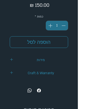
מחיר
כמות
*
הוספה לסל
מידות
Craft & Warranty
✦ Handcrafted Design
✦ 12-Month Warranty
✦ Secure Checkout
✦ Tracked Shipping