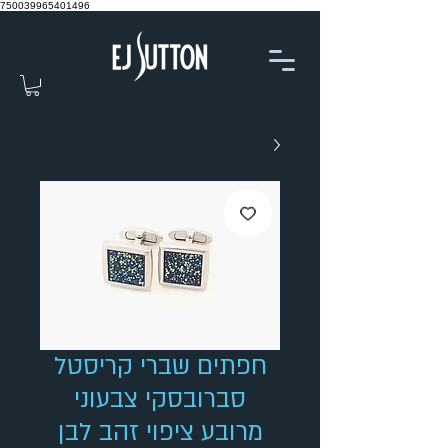
750039965401496
חפתים שברי קריסטל
סברובסקי צבעוני
מרובע ציפוי זהב לבן