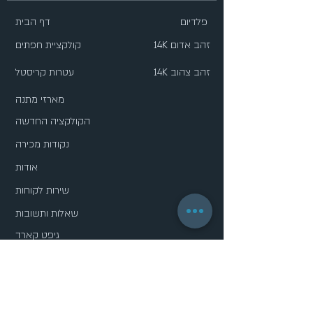
פלדיום
דף הבית
14K זהב אדום
קולקציית חפתים
14K זהב צהוב
עטרות קריסטל
מארזי מתנה
הקולקציה החדשה
נקודות מכירה
אודות
שירות לקוחות
שאלות ותשובות
גיפט קארד
מדיניות פרטיות
הסדרות