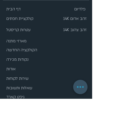
פלדיום
דף הבית
14K זהב אדום
קולקציית חפתים
14K זהב צהוב
עטרות קריסטל
מארזי מתנה
הקולקציה החדשה
נקודות מכירה
אודות
שירות לקוחות
שאלות ותשובות
גיפט קארד
מדיניות פרטיות
הסדרות