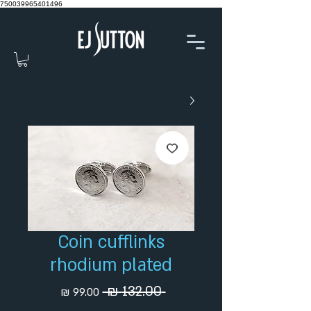
750039965401496
Coin cufflinks
rhodium plated
מחיר
מחיר
 ‏132.00 ‏₪ 
רגיל
מבצע